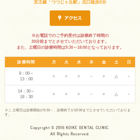
京王線「つつじヶ丘駅」北口徒歩2分
※お電話でのご予約受付は診療終了時間の
30分前までとさせていただいております。
また、土曜日の診療時間は9:30～18:00となっております。
診療時間
月
火
水
木
金
土
日
9：00～
○
○
○
－
○
△
－
13：00
14：30～
○
○
○
－
○
△
－
18：30
※△ 土曜日は診療開始が9:30～、診療終了が18:00までとさせていただいておりま
す。
Copyright © 2016 KOIKE DENTAL CLINIC.
All RIghts Reserved.