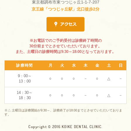
東京都調布市東つつじヶ丘1-1-7-207
京王線「つつじヶ丘駅」北口徒歩2分
※お電話でのご予約受付は診療終了時間の
30分前までとさせていただいております。
また、土曜日の診療時間は9:30～18:00となっております。
診療時間
月
火
水
木
金
土
日
9：00～
○
○
○
－
○
△
－
13：00
14：30～
○
○
○
－
○
△
－
18：30
※△ 土曜日は診療開始が9:30～、診療終了が18:00までとさせていただいておりま
す。
Copyright © 2016 KOIKE DENTAL CLINIC.