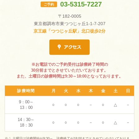
03-5315-7227
ご予約
〒182-0005
東京都調布市東つつじヶ丘1-1-7-207
京王線「つつじヶ丘駅」北口徒歩2分
※お電話でのご予約受付は診療終了時間の
30分前までとさせていただいております。
また、土曜日の診療時間は9:30～18:00となっております。
診療時間
月
火
水
木
金
土
日
9：00～
○
○
○
－
○
△
－
13：00
14：30～
○
○
○
－
○
△
－
18：30
※△ 土曜日は診療開始が9:30～、診療終了が18:00までとさせていただいておりま