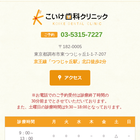
03-5315-7227
ご予約
〒182-0005
東京都調布市東つつじヶ丘1-1-7-207
京王線「つつじヶ丘駅」北口徒歩2分
※お電話でのご予約受付は診療終了時間の
30分前までとさせていただいております。
また、土曜日の診療時間は9:30～18:00となっております。
診療時間
月
火
水
木
金
土
日
9：00～
○
○
○
－
○
△
－
13：00